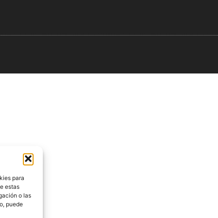
kies para
de estas
gación o las
to, puede