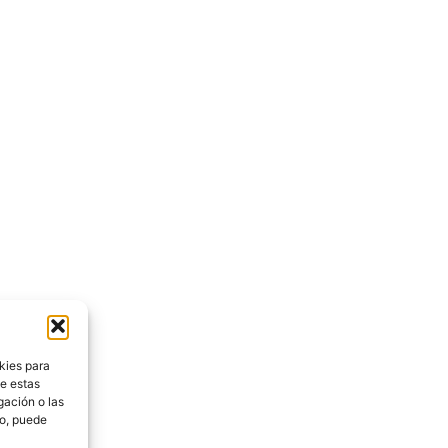
kies para
de estas
gación o las
to, puede