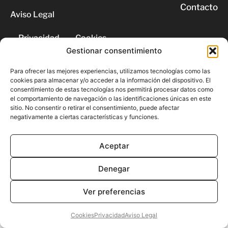
Contacto
Aviso Legal
Privacidad
Cookies
Gestionar consentimiento
© 2026 | Todos los derechos
Para ofrecer las mejores experiencias, utilizamos tecnologías como las
reservados
cookies para almacenar y/o acceder a la información del dispositivo. El
consentimiento de estas tecnologías nos permitirá procesar datos como
el comportamiento de navegación o las identificaciones únicas en este
sitio. No consentir o retirar el consentimiento, puede afectar
negativamente a ciertas características y funciones.
Aceptar
Denegar
Ver preferencias
Cookies
Privacidad
Aviso Legal