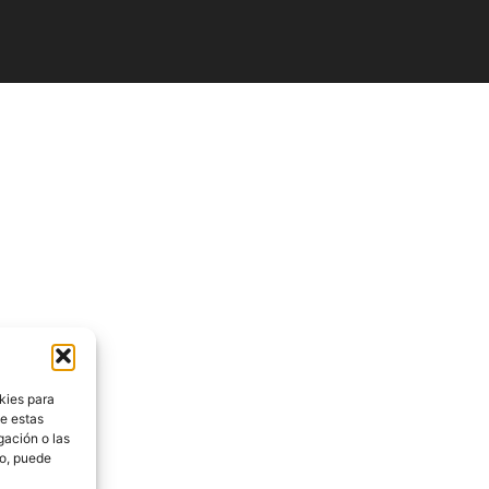
kies para
de estas
gación o las
to, puede