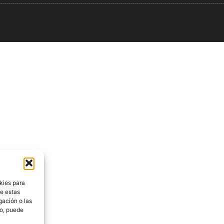
kies para
de estas
gación o las
to, puede