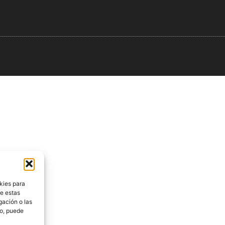
kies para
de estas
gación o las
to, puede