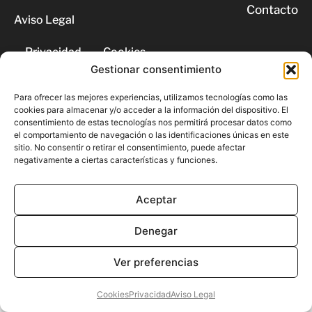
Contacto
Aviso Legal
Privacidad
Cookies
Gestionar consentimiento
© 2026 | Todos los derechos
Para ofrecer las mejores experiencias, utilizamos tecnologías como las
reservados
cookies para almacenar y/o acceder a la información del dispositivo. El
consentimiento de estas tecnologías nos permitirá procesar datos como
el comportamiento de navegación o las identificaciones únicas en este
sitio. No consentir o retirar el consentimiento, puede afectar
negativamente a ciertas características y funciones.
Aceptar
Denegar
Ver preferencias
Cookies
Privacidad
Aviso Legal