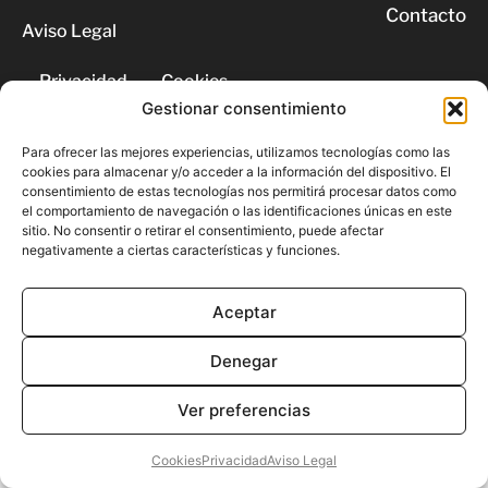
Contacto
Aviso Legal
Privacidad
Cookies
Gestionar consentimiento
© 2026 | Todos los derechos
Para ofrecer las mejores experiencias, utilizamos tecnologías como las
reservados
cookies para almacenar y/o acceder a la información del dispositivo. El
consentimiento de estas tecnologías nos permitirá procesar datos como
el comportamiento de navegación o las identificaciones únicas en este
sitio. No consentir o retirar el consentimiento, puede afectar
negativamente a ciertas características y funciones.
Aceptar
Denegar
Ver preferencias
Cookies
Privacidad
Aviso Legal