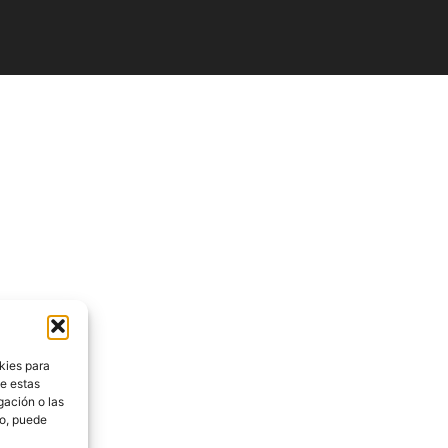
kies para
de estas
gación o las
to, puede