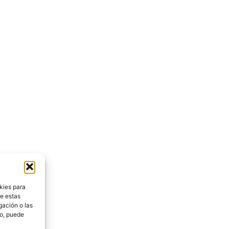
kies para
de estas
gación o las
to, puede