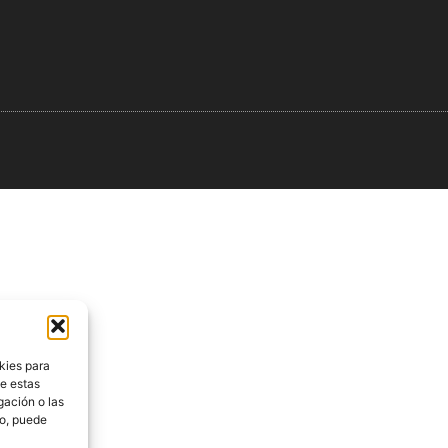
kies para
de estas
gación o las
to, puede