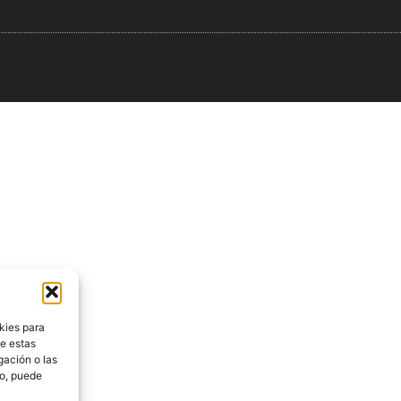
kies para
de estas
gación o las
to, puede