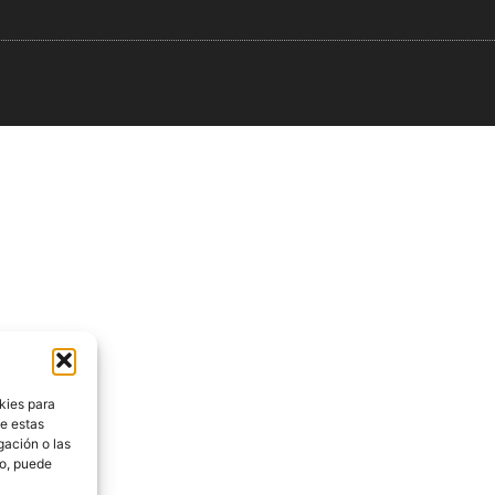
kies para
de estas
gación o las
to, puede