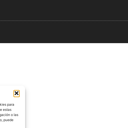
kies para
de estas
gación o las
to, puede