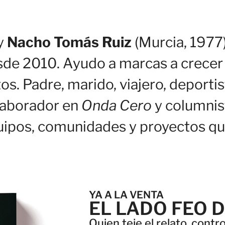
y
Nacho Tomás Ruiz
(Murcia, 1977)
de 2010. Ayudo a marcas a crecer c
os. Padre, marido, viajero, deportis
laborador en
Onda Cero
y columnis
ipos, comunidades y proyectos que
YA A LA VENTA
EL LADO FEO 
Quien teje el relato, contr