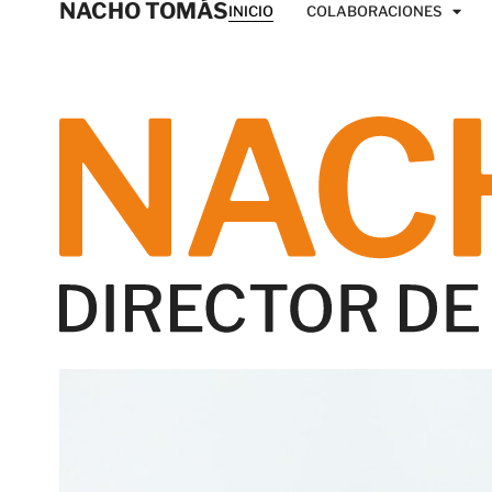
NACHO TOMÁS
INICIO
COLABORACIONES
Nacho Tomás
Director de N7, agencia d