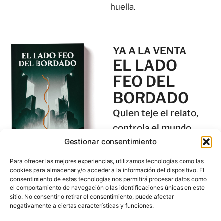
huella.
YA A LA VENTA
EL LADO
FEO DEL
BORDADO
Quien teje el relato,
controla el mundo.
Gestionar consentimiento
En un mundo donde la
publicidad ya no vende
Para ofrecer las mejores experiencias, utilizamos tecnologías como las
productos, sino
cookies para almacenar y/o acceder a la información del dispositivo. El
consentimiento de estas tecnologías nos permitirá procesar datos como
realidades, Lenna Martt,
el comportamiento de navegación o las identificaciones únicas en este
directora de una agencia
sitio. No consentir o retirar el consentimiento, puede afectar
creativa con campañas
negativamente a ciertas características y funciones.
internacionales, comienza