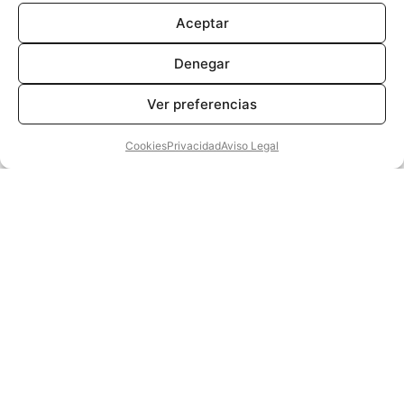
a percibir un patrón
Aceptar
inquietante. Lo que
parecía simple estrategia
Denegar
de marketing es, en
realidad, un sofisticado
Ver preferencias
entramado de
manipulación emocional y
Cookies
Privacidad
Aviso Legal
control mediático del que
todos somos parte. Entre
viajes frenéticos, políticos
corruptos, fake news y un
matrimonio puesto a
prueba, Lenna seguirá el
hilo invisible de un
bordado que esconde el
lado más oscuro del
poder.