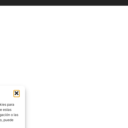
kies para
de estas
gación o las
to, puede