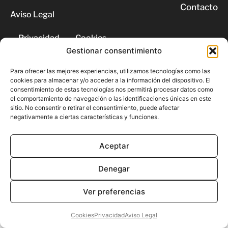
Contacto
Aviso Legal
Privacidad
Cookies
Gestionar consentimiento
© 2026 | Todos los derechos
Para ofrecer las mejores experiencias, utilizamos tecnologías como las
reservados
cookies para almacenar y/o acceder a la información del dispositivo. El
consentimiento de estas tecnologías nos permitirá procesar datos como
el comportamiento de navegación o las identificaciones únicas en este
sitio. No consentir o retirar el consentimiento, puede afectar
negativamente a ciertas características y funciones.
Aceptar
Denegar
Ver preferencias
Cookies
Privacidad
Aviso Legal