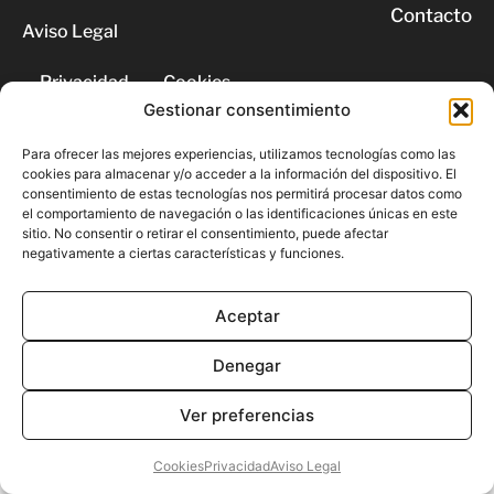
Contacto
Aviso Legal
Privacidad
Cookies
Gestionar consentimiento
© 2026 | Todos los derechos
Para ofrecer las mejores experiencias, utilizamos tecnologías como las
reservados
cookies para almacenar y/o acceder a la información del dispositivo. El
consentimiento de estas tecnologías nos permitirá procesar datos como
el comportamiento de navegación o las identificaciones únicas en este
sitio. No consentir o retirar el consentimiento, puede afectar
negativamente a ciertas características y funciones.
Aceptar
Denegar
Ver preferencias
Cookies
Privacidad
Aviso Legal