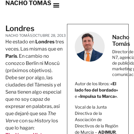
NACHO TOMÁS
Londres
NACHO TOMÁS
OCTUBRE 28, 2013
Nacho
He estado en
Londres
tres
Tomás
veces. Las mismas que en
Director de
París
. En cambio no
N7, agenci
conozco Berlín ni Moscú
de publicid
marketing 
(próximos objetivos).
comunicac
Debe ser por algo, las
Autor de los libros:
«El
ciudades del Támesis y el
lado feo del bordado»
Sena tienen algo especial
e
«Impulsa tu Marca»
.
que no soy capaz de
expresar en palabras, así
Vocal de la Junta
Directiva de la
que dejaré que sea
The
Asociación de
Verve
con su
History
los
Directivos de la Región
que lo hagan:
de Murcia –
ADIMUR
.