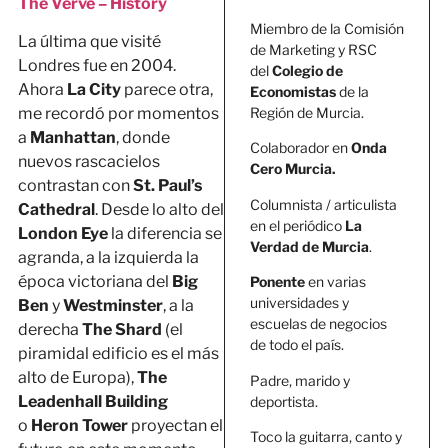
The Verve – History
Miembro de la Comisión
La última que visité
de Marketing y RSC
Londres fue en 2004.
del
Colegio de
Ahora
La City
parece otra,
Economistas
de la
Región de Murcia.
me recordó por momentos
a
Manhattan
, donde
Colaborador en
Onda
nuevos rascacielos
Cero Murcia.
contrastan con
St. Paul’s
Columnista / articulista
Cathedral
. Desde lo alto del
en el periódico
La
London Eye
la diferencia se
Verdad de Murcia
.
agranda, a la izquierda la
época victoriana del
Big
Ponente
en varias
universidades y
Ben
y
Westminster
, a la
escuelas de negocios
derecha
The Shard
(el
de todo el país.
piramidal edificio es el más
alto de Europa),
The
Padre, marido y
Leadenhall Building
deportista.
o
Heron Tower
proyectan el
Toco la guitarra, canto y