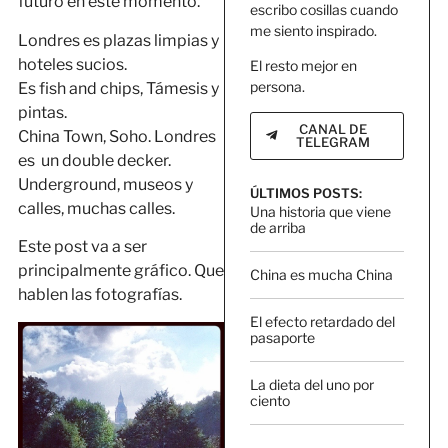
futuro en este momento.
escribo cosillas cuando
me siento inspirado.
Londres es plazas limpias y
hoteles sucios.
El resto mejor en
persona.
Es fish and chips, Támesis y
pintas.
CANAL DE
China Town, Soho. Londres
TELEGRAM
es un double decker.
Underground, museos y
ÚLTIMOS POSTS:
calles, muchas calles.
Una historia que viene
de arriba
Este post va a ser
principalmente gráfico. Que
China es mucha China
hablen las fotografías.
El efecto retardado del
pasaporte
La dieta del uno por
ciento