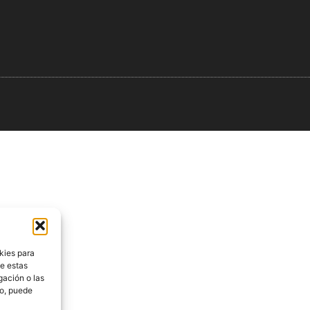
kies para
de estas
gación o las
to, puede