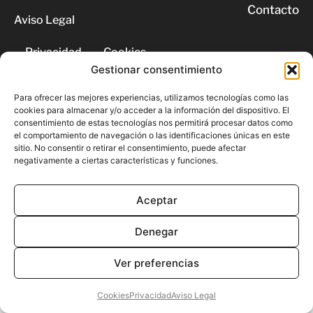
Contacto
Aviso Legal
Privacidad
Cookies
Gestionar consentimiento
© 2026 | Todos los derechos
Para ofrecer las mejores experiencias, utilizamos tecnologías como las
reservados
cookies para almacenar y/o acceder a la información del dispositivo. El
consentimiento de estas tecnologías nos permitirá procesar datos como
el comportamiento de navegación o las identificaciones únicas en este
sitio. No consentir o retirar el consentimiento, puede afectar
negativamente a ciertas características y funciones.
Aceptar
Denegar
Ver preferencias
Cookies
Privacidad
Aviso Legal