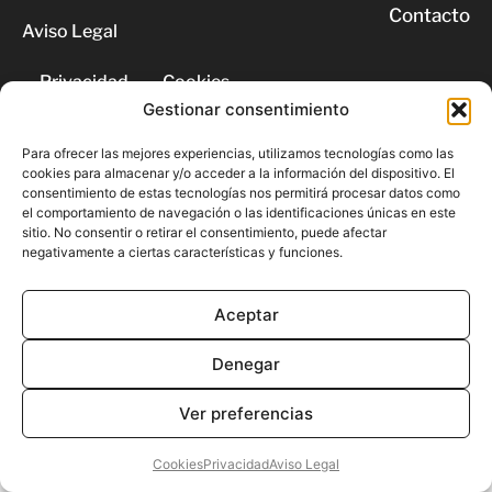
Contacto
Aviso Legal
Privacidad
Cookies
Gestionar consentimiento
© 2026 | Todos los derechos
Para ofrecer las mejores experiencias, utilizamos tecnologías como las
reservados
cookies para almacenar y/o acceder a la información del dispositivo. El
consentimiento de estas tecnologías nos permitirá procesar datos como
el comportamiento de navegación o las identificaciones únicas en este
sitio. No consentir o retirar el consentimiento, puede afectar
negativamente a ciertas características y funciones.
Aceptar
Denegar
Ver preferencias
Cookies
Privacidad
Aviso Legal