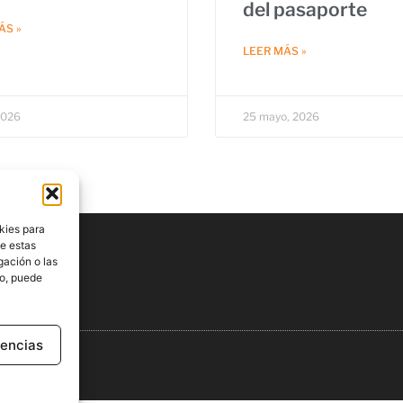
del pasaporte
ÁS »
LEER MÁS »
 2026
25 mayo, 2026
kies para
de estas
gación o las
to, puede
rencias