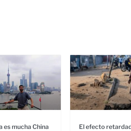
a es mucha China
El efecto retarda