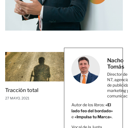
Nacho
Tomás
Director de
N7, agenci
de publicid
Tracción total
marketing 
comunicac
27 MAYO, 2021
Autor de los libros:
«El
lado feo del bordado»
e
«Impulsa tu Marca»
.
Vocal de la Junta