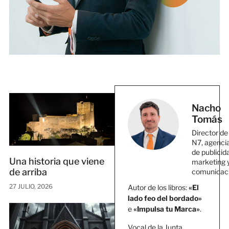
Nacho
Tomás
Director de
N7, agenci
de publicid
Una historia que viene
marketing 
de arriba
comunicac
27 JULIO, 2026
Autor de los libros:
«El
lado feo del bordado»
e
«Impulsa tu Marca»
.
Vocal de la Junta