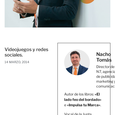
Videojuegos y redes
Nacho
sociales.
Tomás
14 MARZO, 2014
Director de
N7, agenci
de publicid
marketing 
comunicac
Autor de los libros:
«El
lado feo del bordado»
e
«Impulsa tu Marca»
.
Vocal de la Junta