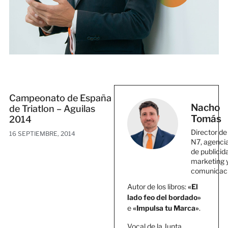
Campeonato de España
Nacho
de Triatlon – Aguilas
Tomás
2014
Director de
16 SEPTIEMBRE, 2014
N7, agenci
de publicid
marketing 
comunicac
Autor de los libros:
«El
lado feo del bordado»
e
«Impulsa tu Marca»
.
Vocal de la Junta