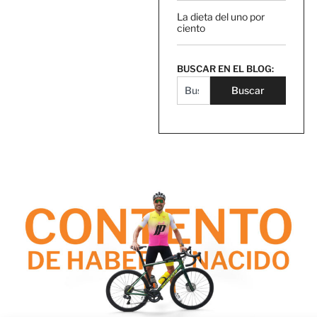
La dieta del uno por
ciento
BUSCAR EN EL BLOG:
Buscar