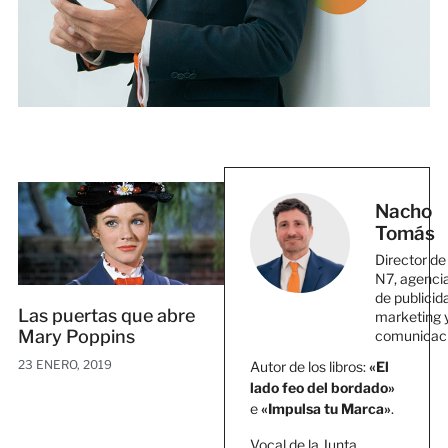
Nacho
Tomás
Director de
N7, agenci
de publicid
Las puertas que abre
marketing 
Mary Poppins
comunicac
23 ENERO, 2019
Autor de los libros:
«El
lado feo del bordado»
e
«Impulsa tu Marca»
.
Vocal de la Junta