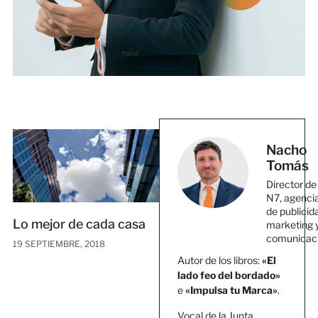
Nacho
Tomás
Director de
N7, agenci
de publicid
Lo mejor de cada casa
marketing 
comunicac
19 SEPTIEMBRE, 2018
Autor de los libros:
«El
lado feo del bordado»
e
«Impulsa tu Marca»
.
Vocal de la Junta