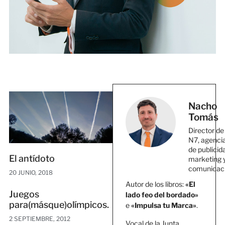
Nacho
Tomás
Director de
N7, agenci
de publicid
El antídoto
marketing 
comunicac
20 JUNIO, 2018
Autor de los libros:
«El
Juegos
lado feo del bordado»
para(másque)olímpicos.
e
«Impulsa tu Marca»
.
2 SEPTIEMBRE, 2012
Vocal de la Junta