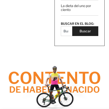
La dieta del uno por
ciento
BUSCAR EN EL BLOG:
Buscar