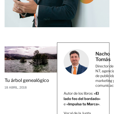
Nacho
Tomás
Director de
N7, agenci
de publicid
Tu árbol genealógico
marketing 
comunicac
18 ABRIL, 2018
Autor de los libros:
«El
lado feo del bordado»
e
«Impulsa tu Marca»
.
Vocal de la Junta