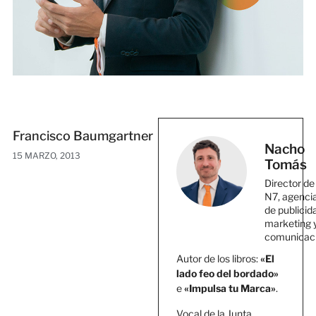
Francisco Baumgartner
Nacho
15 MARZO, 2013
Tomás
Director de
N7, agenci
de publicid
marketing 
comunicac
Autor de los libros:
«El
lado feo del bordado»
e
«Impulsa tu Marca»
.
Vocal de la Junta