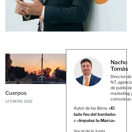
Nacho
Tomás
Director de
N7, agenci
de publicid
Cuerpos
marketing 
comunicac
12 ENERO, 2022
Autor de los libros:
«El
lado feo del bordado»
e
«Impulsa tu Marca»
.
Vocal de la Junta