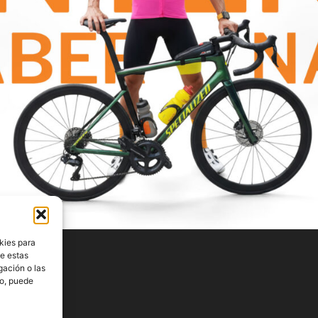
kies para
de estas
gación o las
to, puede