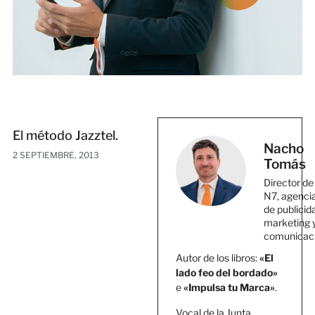
El método Jazztel.
Nacho
2 SEPTIEMBRE, 2013
Tomás
Director de
N7, agenci
de publicid
marketing 
comunicac
Autor de los libros:
«El
lado feo del bordado»
e
«Impulsa tu Marca»
.
Vocal de la Junta