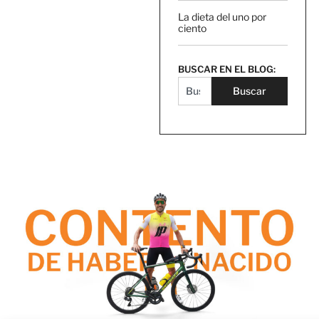
La dieta del uno por
ciento
BUSCAR EN EL BLOG:
Buscar