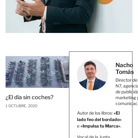
Nacho
Tomás
Director de
N7, agenci
de publicid
¿El día sin coches?
marketing 
comunicac
1 OCTUBRE, 2020
Autor de los libros:
«El
lado feo del bordado»
e
«Impulsa tu Marca»
.
Vocal de la Junta