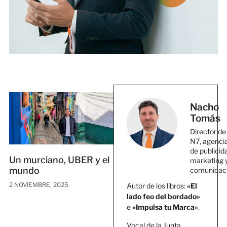
Nacho
Tomás
Director de
N7, agenci
de publicid
Un murciano, UBER y el
marketing 
mundo
comunicac
2 NOVIEMBRE, 2025
Autor de los libros:
«El
lado feo del bordado»
e
«Impulsa tu Marca»
.
Vocal de la Junta