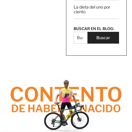
La dieta del uno por
ciento
BUSCAR EN EL BLOG:
Buscar