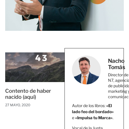
Nacho
Tomás
Director de
N7, agenci
de publicid
Contento de haber
marketing 
nacido (aquí)
comunicac
27 MAYO, 2020
Autor de los libros:
«El
lado feo del bordado»
e
«Impulsa tu Marca»
.
Vocal de la Junta