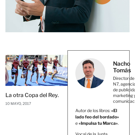
Nacho
Tomás
Director de
N7, agenci
de publicid
La otra Copa del Rey.
marketing 
comunicac
10 MAYO, 2017
Autor de los libros:
«El
lado feo del bordado»
e
«Impulsa tu Marca»
.
Vocal de la Junta