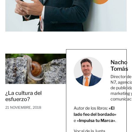
Nacho
Tomás
Director de
N7, agenci
de publicid
¿La cultura del
marketing 
esfuerzo?
comunicac
21 NOVIEMBRE, 2018
Autor de los libros:
«El
lado feo del bordado»
e
«Impulsa tu Marca»
.
Vocal de la Junta