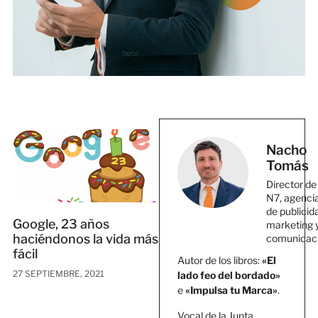
Nacho
Tomás
Director de
N7, agenci
de publicid
Google, 23 años
marketing 
haciéndonos la vida más
comunicac
fácil
Autor de los libros:
«El
27 SEPTIEMBRE, 2021
lado feo del bordado»
e
«Impulsa tu Marca»
.
Vocal de la Junta