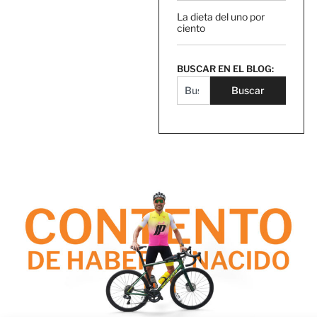
La dieta del uno por
ciento
BUSCAR EN EL BLOG:
Buscar