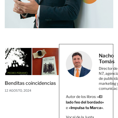
Nacho
Tomás
Director de
N7, agenci
de publicid
Benditas coincidencias
marketing 
comunicac
12 AGOSTO, 2024
Autor de los libros:
«El
lado feo del bordado»
e
«Impulsa tu Marca»
.
Vocal de la Junta