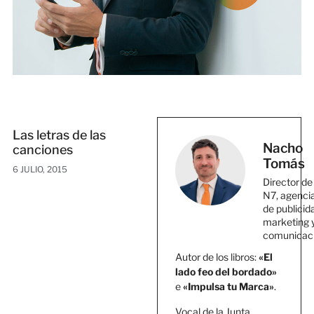
Las letras de las
Nacho
canciones
Tomás
6 JULIO, 2015
Director de
N7, agenci
de publicid
marketing 
comunicac
Autor de los libros:
«El
lado feo del bordado»
e
«Impulsa tu Marca»
.
Vocal de la Junta