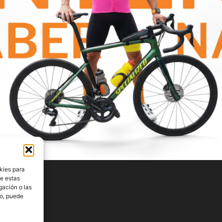
kies para
de estas
gación o las
to, puede