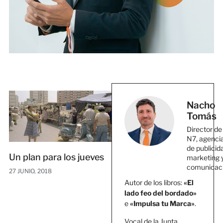
Nacho
Tomás
Director de
N7, agenci
de publicid
Un plan para los jueves
marketing 
comunicac
27 JUNIO, 2018
Autor de los libros:
«El
lado feo del bordado»
e
«Impulsa tu Marca»
.
Vocal de la Junta