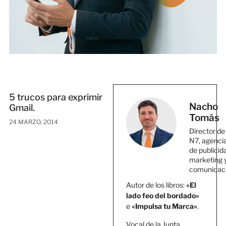
5 trucos para exprimir
Nacho
Gmail.
Tomás
24 MARZO, 2014
Director de
N7, agenci
de publicid
marketing 
comunicac
Autor de los libros:
«El
lado feo del bordado»
e
«Impulsa tu Marca»
.
Vocal de la Junta