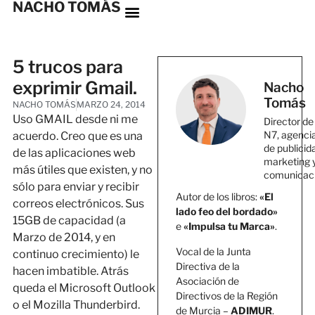
NACHO TOMÁS
5 trucos para
exprimir Gmail.
Nacho
Tomás
NACHO TOMÁS
MARZO 24, 2014
Uso GMAIL desde ni me
Director de
N7, agenci
acuerdo. Creo que es una
de publicid
de las aplicaciones web
marketing 
más útiles que existen, y no
comunicac
sólo para enviar y recibir
Autor de los libros:
«El
correos electrónicos. Sus
lado feo del bordado»
15GB de capacidad (a
e
«Impulsa tu Marca»
.
Marzo de 2014, y en
Vocal de la Junta
continuo crecimiento) le
Directiva de la
hacen imbatible. Atrás
Asociación de
queda el Microsoft Outlook
Directivos de la Región
o el Mozilla Thunderbird.
de Murcia –
ADIMUR
.