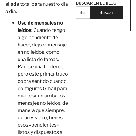
BUSCAR EN EL BLOG:
aliada total para nuestro día
a día.
Buscar
Uso de mensajes no
leídos:
Cuando tengo
algo pendiente de
hacer, dejo el mensaje
en no leídos, como
una lista de tareas.
Parece una tontería,
pero este primer truco
cobra sentido cuando
configuras Gmail para
que te sitúe arriba los
mensajes no leídos, de
manera que siempre,
de un vistazo, tienes
esos «pendientes»
listos y dispuestos a