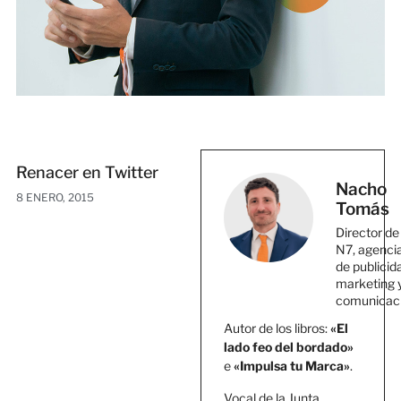
Renacer en Twitter
Nacho
8 ENERO, 2015
Tomás
Director de
N7, agenci
de publicid
marketing 
comunicac
Autor de los libros:
«El
lado feo del bordado»
e
«Impulsa tu Marca»
.
Vocal de la Junta