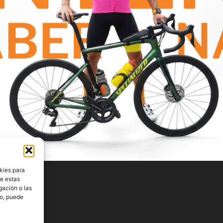
kies para
de estas
gación o las
to, puede